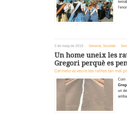
temà
l’eno
3 de maig de 2018
General
,
Societat
Sen
Un home uneix les rat
Gregori perquè es pen
Carmelo va veure les ratlles tan mal p
Com a
Greg
un de
arrib