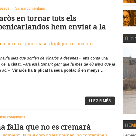
essos
Sense comentaris
ròs en tornar tots els
benicarlandos hem enviat a la
ÚLTI
refour i en algunes cases tripliquen el nombre
 havia dies que sortien de Vinaròs a desenes»
, ens conta una
 de la ciutat,
«ara està tornant gent que fa més de 40 anys que ja
u ací».
Vinaròs ha triplicat la seua població en menys
…
LLEGIR MÉS
nse comentaris
a falla que no es cremarà
HEM
Hemero
di ambient. Ja que com no les cremen, no contaminen.