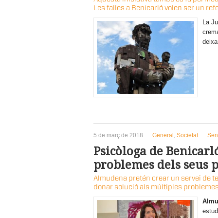
Les falles a Benicarló volen ser un ref
La Ju
crema
deixa
5 de març de 2018
General
,
Societat
Sen
Psicòloga de Benicarló
problemes dels seus p
Almudena pretén crear un servei de tel
donar solució als múltiples problemes
Almu
estud