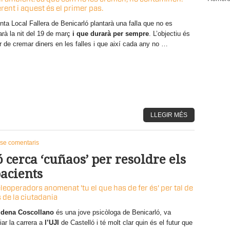
erent i aquest és el primer pas.
nta Local Fallera de Benicarló plantarà una falla que no es
rà la nit del 19 de març
i que durarà per sempre
. L’objectiu és
r de cremar diners en les falles i que així cada any no …
LLEGIR MÉS
se comentaris
 cerca ‘cuñaos’ per resoldre els
acients
eoperadors anomenat 'tu el que has de fer és' per tal de
 de la ciutadania
dena Coscollano
és una jove psicòloga de Benicarló, va
iar la carrera a
l’UJI
de Castelló i té molt clar quin és el futur que