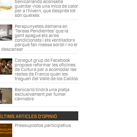
benicarlando aconsella
guardar-nos una mica de calor
per a l’hivern, que després tot
són queixes
Perepunyetes demana en
‘Tareas Pendientes’ que la
gent apague els aires
condicionats i els ventiladors
perquè fan massa soroll i no el
n descansar
Conegut grup de Facebook
proposa reformar les oficines
de Cultura per a acomodar les
restes de Franco quan les
treguen del Valle de los Caídos
Benicarló tindrà una platja
exclusivament per fumar
cànnabis
ÚLTIMS ARTICLES D’OPINIÓ
Pressupostos participatius