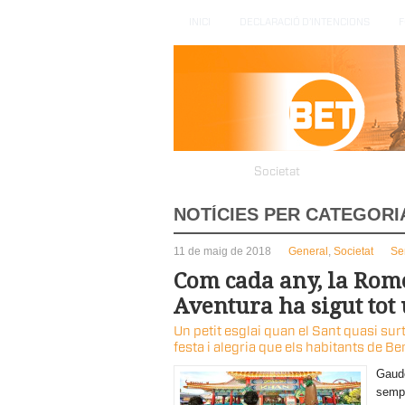
INICI
DECLARACIÓ D’INTENCIONS
F
Política
Societat
Cultura
C
NOTÍCIES PER CATEGORI
11 de maig de 2018
General
,
Societat
Se
Com cada any, la Rome
Aventura ha sigut tot 
Un petit esglai quan el Sant quasi sur
festa i alegria que els habitants de Be
Gaude
sempr