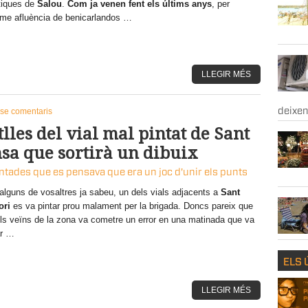
tiques de
Salou
.
Com ja venen fent els últims anys
, per
rme afluència de benicarlandos …
LLEGIR MÉS
se comentaris
deixe
lles del vial mal pintat de Sant
sa que sortirà un dibuix
intades que es pensava que era un joc d'unir els punts
lguns de vosaltres ja sabeu, un dels vials adjacents a
Sant
ori
es va pintar prou malament per la brigada. Doncs pareix que
ls veïns de la zona va cometre un error en una matinada que va
ar …
ELS 
LLEGIR MÉS