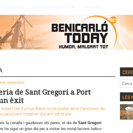
OTO DENÚNCIA
ENVIA’NS LA TEUA NOTÍCIA
CONTACTE
iència i tecnologia
Successos
Esports
Articles d’opinió
A
CER
nse comentaris
ria de Sant Gregori a Port
LES 
un èxit
t volant del Furius Baco no va poder amb l'ambient de
nicarló vam mostrar durant tot el dia
ix la canalla i gaudeixen els pares, el dia de
Sant Gregori
e ha sigut un gran dia per a visitar les instal·lacions ludico-