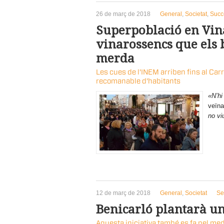
26 de març de 2018
General
,
Societat
,
Succ
Superpoblació en Vina
vinarossencs que els 
merda
Les cues de l'INEM arriben fins al Car
recomanable d'habitants
«N’hi
veïna
no vi
12 de març de 2018
General
,
Societat
Se
Benicarló plantarà un
Aquesta iniciativa també es fa pel me